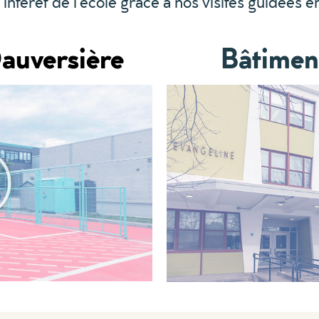
intérêt de l’école grâce à nos visites guidées e
auversière
Bâtimen