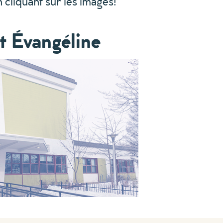
n cliquant sur les images!
t Évangéline