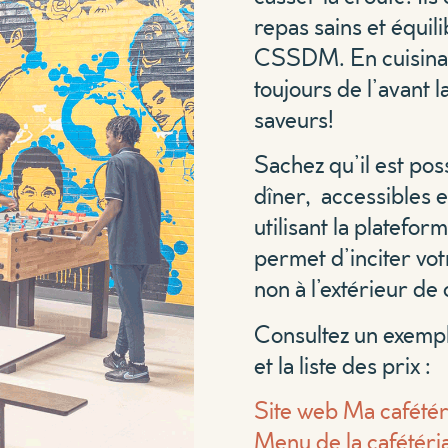
repas sains et équil
CSSDM. En cuisinant
toujours de l’avant l
saveurs!
Sachez qu’il est po
dîner, accessibles en
utilisant la platefo
permet d’inciter votr
non à l’extérieur de 
Consultez un exempl
et la liste des prix :
Site web Ma cafétér
Menu de la cafétéri